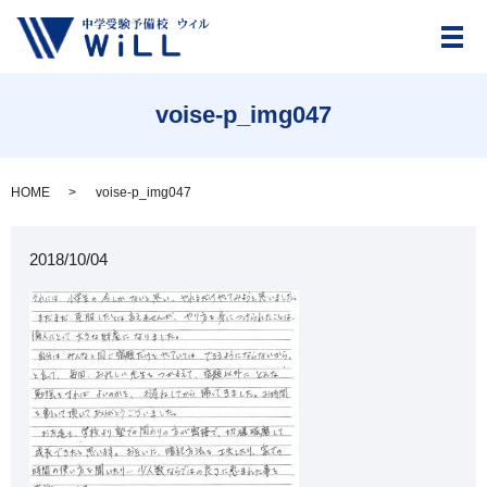
メ
voise-p_img047
HOME
voise-p_img047
2018/10/04