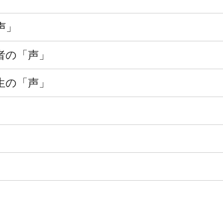
声」
者の「声」
生の「声」