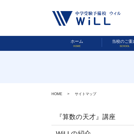
ホーム
当校のご案
HOME
SCHOOL
HOME
サイトマップ
『算数の天才』講座
WiLLの紹介