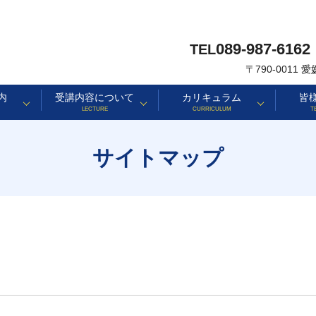
089-987-6162
TEL
〒790-0011
内
受講内容について
カリキュラム
皆
LECTURE
CURRICULUM
T
サイトマップ