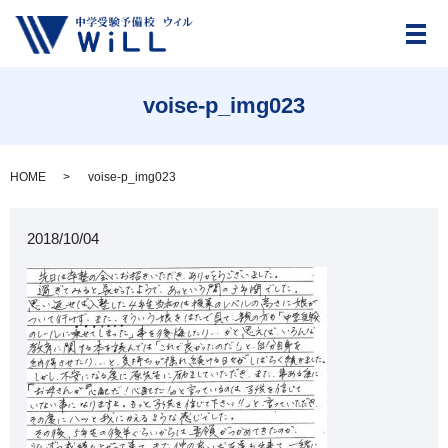
メ
voise-p_img023
HOME
voise-p_img023
2018/10/04