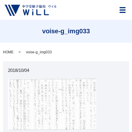
メ
voise-g_img033
HOME
voise-g_img033
2018/10/04