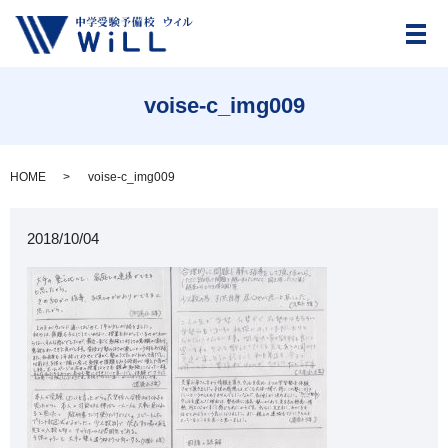
メ
voise-c_img009
HOME
voise-c_img009
2018/10/04