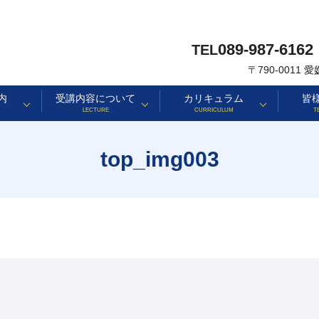
089-987-6162
TEL
〒790-0011
内
受講内容について
カリキュラム
皆
LECTURE
CURRICULUM
T
top_img003