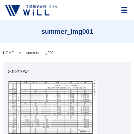
メ
summer_img001
HOME
summer_img001
2018/10/04