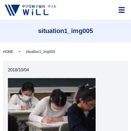
メ
situation1_img005
HOME
situation1_img005
2018/10/04