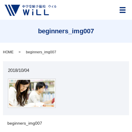
メ
beginners_img007
HOME
beginners_img007
2018/10/04
beginners_img007