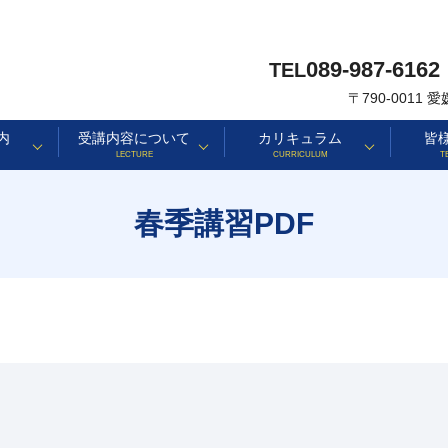
089-987-6162
TEL
〒790-0011
内
受講内容について
カリキュラム
皆
LECTURE
CURRICULUM
T
春季講習PDF