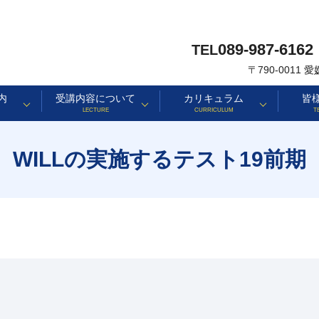
089-987-6162
TEL
〒790-0011
内
受講内容について
カリキュラム
皆
LECTURE
CURRICULUM
T
WILLの実施するテスト19前期