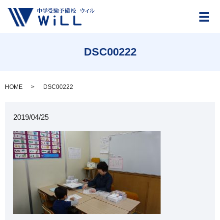
メ
DSC00222
HOME
DSC00222
2019/04/25