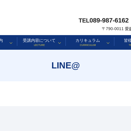
089-987-6162
TEL
〒790-0011
内
受講内容について
カリキュラム
皆
LECTURE
CURRICULUM
T
LINE@