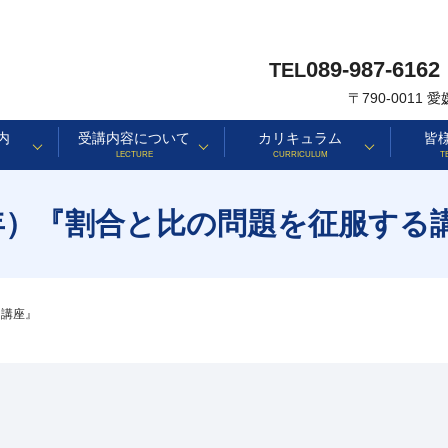
089-987-6162
TEL
〒790-0011
内
受講内容について
カリキュラム
皆
LECTURE
CURRICULUM
T
年）『割合と比の問題を征服する
る講座』