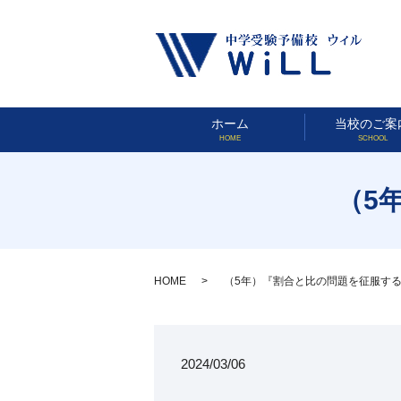
ホーム
当校のご案
HOME
SCHOOL
（5
HOME
（5年）『割合と比の問題を征服す
2024/03/06