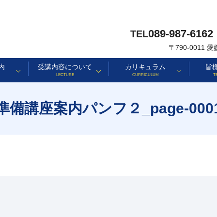
089-987-6162
TEL
〒790-0011
内
受講内容について
カリキュラム
皆
LECTURE
CURRICULUM
T
準備講座案内パンフ２_page-000