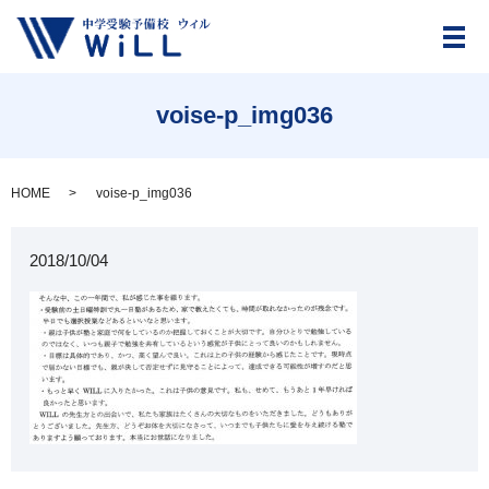
メ
voise-p_img036
HOME
voise-p_img036
2018/10/04