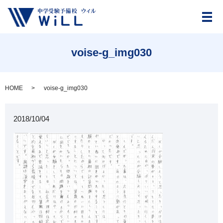
メ
voise-g_img030
HOME
voise-g_img030
2018/10/04