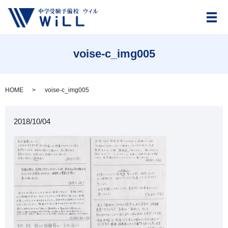
メ
voise-c_img005
HOME
voise-c_img005
2018/10/04