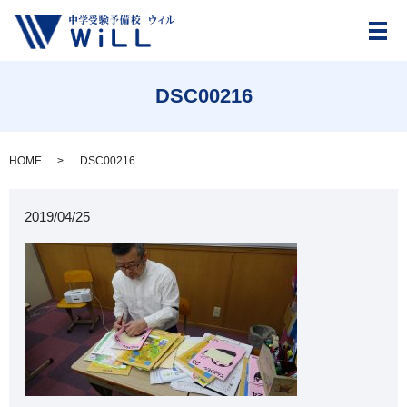
メ
DSC00216
HOME
DSC00216
2019/04/25