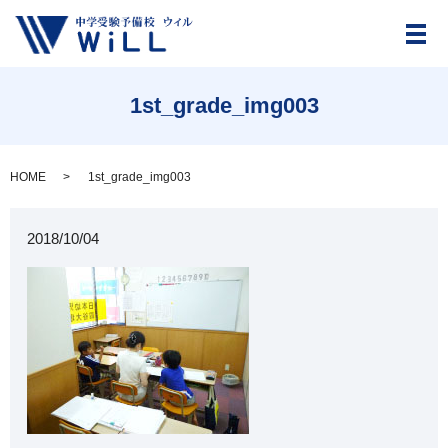
メ
1st_grade_img003
HOME
1st_grade_img003
2018/10/04