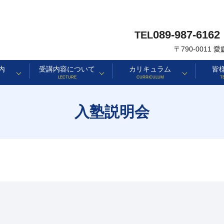
089-987-6162
TEL
〒790-0011
内
受講内容について
カリキュラム
皆
LECTURE
CURRICULUM
T
入塾説明会